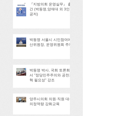
『지방의회 운영실무』 출
간 (박동명,양재대 외 3인
공저)
박동명 서울시 시민참여예
산위원장, 운영위원회 주재
박동명 박사, 국회 토론회
서 "정당민주주의와 공천개
혁 필요성" 강조
양주시의회 의원·직원 대상
의정역량 강화교육