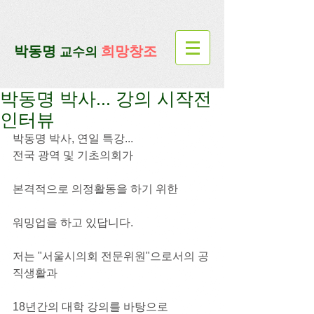
google-site-verification=lUax-
TmVmB2pe1BENM0elBbRYE5kDaKXLTRi7xcacxI
google-site-
verification=4u3_jbsnYaeGGs32JV5SYTo_mHzlbQBl6OygXhmgX7c
​박동명
희망창조
교수의
박동명 박사... 강의 시작전
인터뷰
박동명 박사, 연일 특강...
전국 광역 및 기초의회가 
본격적으로 의정활동을 하기 위한
워밍업을 하고 있답니다.
저는 "서울시의회 전문위원"으로서의 공
직생활과
18년간의 대학 강의를 바탕으로 