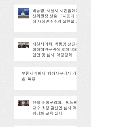
박동명, 서울시 시민참여예
산위원장 선출…“시민과 함
께 재정민주주의 실천할
것”
제천시의회, 박동명 선진사
회정책연구원장 초청 ‘조례
입안 및 심사’ 역량강화 교
육
부천시의회서 ‘행정사무감사 기
법’ 특강
전북 순창군의회, , 박동명
교수 초청 결산안 심사 역
량강화 교육 실시