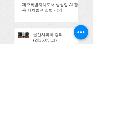
제주특별자치도서 생성형 AI 활
용 자치법규 입법 강의
울산시의회 강의
(2025.09.11)
Search By Tags
100주년
3기
Honorable Host
YMCA
YMCA이사
tts
간담회
감사사례
감사활동
강의
검찰
검찰시민위원
검찰시민위원회
경기농식품유통진흥원
경기도의회
경기도주민참여예산연구회
경기도지사
고려대학교
공공사업감시
공무국외여행
공무국외출장심사
공무국외활동
공무해외여행
공소제기
공저본