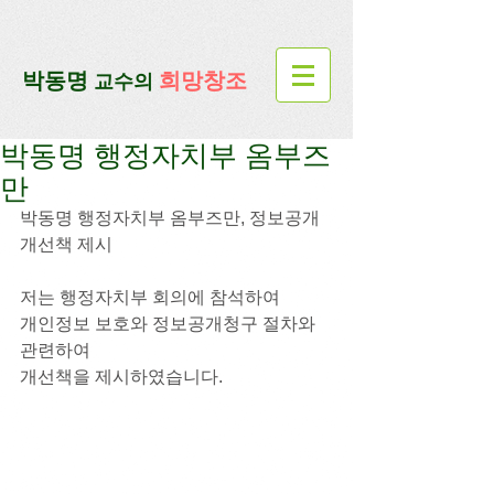
google-site-verification=lUax-
TmVmB2pe1BENM0elBbRYE5kDaKXLTRi7xcacxI
google-site-
verification=4u3_jbsnYaeGGs32JV5SYTo_mHzlbQBl6OygXhmgX7c
​박동명
희망창조
교수의
박동명 행정자치부 옴부즈
만
박동명 행정자치부 옴부즈만, 정보공개 
개선책 제시
저는 행정자치부 회의에 참석하여
개인정보 보호와 정보공개청구 절차와 
관련하여
개선책을 제시하였습니다.