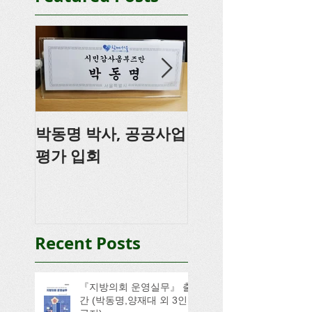
박동명 박사, 공공사업
박동명, 충남도의
평가 입회
강
Recent Posts
『지방의회 운영실무』 출
간 (박동명,양재대 외 3인