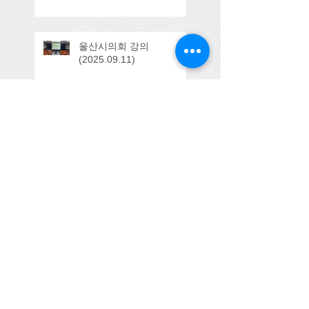
울산시의회 강의
(2025.09.11)
Search By Tags
100주년
3기
Honorable Host
YMCA
YMCA이사
tts
간담회
감사사례
감사활동
강의
검찰
검찰시민위원
검찰시민위원회
경기농식품유통진흥원
경기도의회
경기도주민참여예산연구회
경기도지사
고려대학교
공공사업감시
공무국외여행
공무국외출장심사
공무국외활동
공무해외여행
공소제기
공저본
공정성
공직자들의 참여
공직자전문성제고저서갖기운동본부
관악구의회
괌
광역의회
교육인증