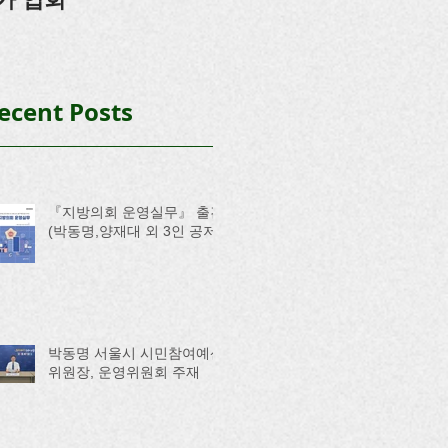
ecent Posts
『지방의회 운영실무』 출간
(박동명,양재대 외 3인 공저)
박동명 서울시 시민참여예산
위원장, 운영위원회 주재