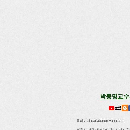
박동명교수
홈페이지
parkdongmyung.com
서울시 마구 매봉산로 31 시너지움동7층