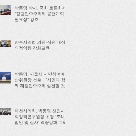
박동명 박사, 국회 토론회서
"정당민주주의와 공천개혁
필요성" 강조
양주시의회 의원·직원 대상
의정역량 강화교육
박동명, 서울시 시민참여예
산위원장 선출…“시민과 함
께 재정민주주의 실천할 것”
제천시의회, 박동명 선진사
회정책연구원장 초청 ‘조례
입안 및 심사’ 역량강화 교육