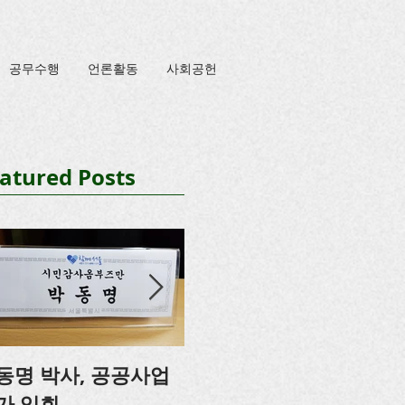
공무수행
언론활동
사회공헌
atured Posts
동명 박사, 공공사업
박동명, 충남도의회 특
가 입회
강