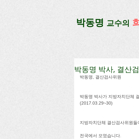
google-site-verification=lUax-TmVmB2pe1BENM0elBbRYE5kDaKXLTRi7xcacxI
google-site-ver
​박동명
교수의
박동명 박사, 결산
박동명, 결산검사위원  
박동명 박사가 지방자치단체 결
(2017.03.29~30)
지방자치단체 결산검사위원들
전국에서 모였습니다. 