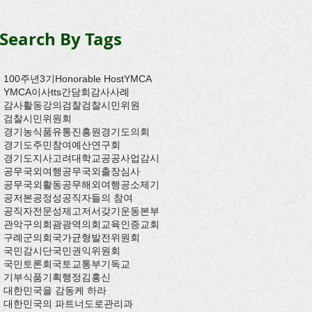
Search By Tags
100주년
3기
Honorable Host
YMCA
YMCA이사
tts
간담회
감사사례
감사활동
강의
검찰
검찰시민위원
검찰시민위원회
경기농식품유통진흥원
경기도의회
경기도주민참여예산연구회
경기도지사
고려대학교
공공사업감시
공무국외여행
공무국외출장심사
공무국외활동
공무해외여행
공소제기
공저본
공정성
공직자들의 참여
공직자전문성제고저서갖기운동본부
관악구의회
괌
광역의회
교육인증
교회
구례군의회
국가균형발전위원회
국민감시단
국민권익위원회
국민토론회
국토교통부
기독교
기부식품
기획행정
김홍신
대한민국을 감동케 하라
대한민국의 파트너
도로관리과