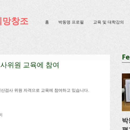
ification=4u3_jbsnYaeGGs32JV5SYTo_mHzlbQBl6OygXhmgX7c
희망창조
홈
박동명 프로필
교육 및 대학강의
Fe
검사위원 교육에 참여
산검사 위원 자격으로 교육에 참여하고 있습니다. 
이 
박
평