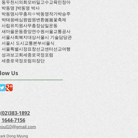
동두천시의회
모바일고수교육
민정아
박동명 ]
박동명 박사
박동명사무총자ㅇ
박동명작가
박승주
박태응
배심원
법원
변환
봄
봄꽃축제
사립유치원
사무총장
삼일운동
새마을운동중앙연수원
서울교통공사
서울사회복지대상
서울시 기술담당관
서울시 도시교통본부
서울식
서울특별시장표창
선교센터
선교여행
성과보고회
세종로국정포럼
세종로국정포럼의장단
llow Us
(
02)383-1892
:
1644-7156
eoul10@gmail.com
Park Dong Myung