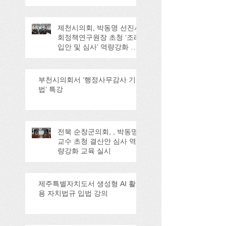
제천시의회, 박동명 선진사
회정책연구원장 초청 ‘조례
입안 및 심사’ 역량강화 교
육
부천시의회서 ‘행정사무감사 기
법’ 특강
전북 순창군의회, , 박동명
교수 초청 결산안 심사 역
량강화 교육 실시
제주특별자치도서 생성형 AI 활
용 자치법규 입법 강의