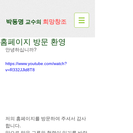
google-site-verification=lUax-
TmVmB2pe1BENM0elBbRYE5kDaKXLTRi7xcacxI
google-site-
verification=4u3_jbsnYaeGGs32JV5SYTo_mHzlbQBl6OygXhmgX7c
​박동명
희망창조
교수의
홈페이지 방문 환영
안녕하십니까?
https://www.youtube.com/watch?
v=R332JJld8T8
저의 홈페이지를 방문하여 주셔서 감사
합니다.
앞으로 많은 교류와 협력이 있기를 바랍