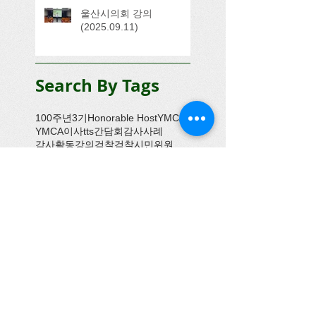
울산시의회 강의
(2025.09.11)
Search By Tags
100주년
3기
Honorable Host
YMCA
YMCA이사
tts
간담회
감사사례
감사활동
강의
검찰
검찰시민위원
검찰시민위원회
경기농식품유통진흥원
경기도의회
경기도주민참여예산연구회
경기도지사
고려대학교
공공사업감시
공무국외여행
공무국외출장심사
공무국외활동
공무해외여행
공소제기
공저본
공정성
공직자들의 참여
공직자전문성제고저서갖기운동본부
관악구의회
괌
광역의회
교육인증
교회
구례군의회
국가균형발전위원회
국민감시단