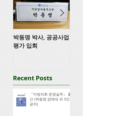
박동명 박사, 공공사업
박동명, 충남도의
평가 입회
강
Recent Posts
『지방의회 운영실무』 출
간 (박동명,양재대 외 3인
공저)