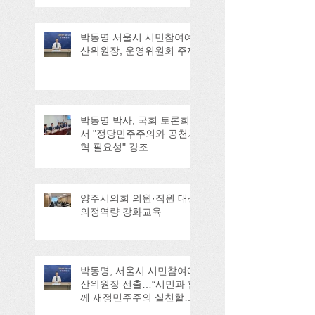
박동명 서울시 시민참여예
산위원장, 운영위원회 주재
박동명 박사, 국회 토론회
서 "정당민주주의와 공천개
혁 필요성" 강조
양주시의회 의원·직원 대상
의정역량 강화교육
박동명, 서울시 시민참여예
산위원장 선출…“시민과 함
께 재정민주주의 실천할
것”