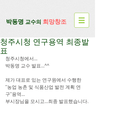
google-site-verification=lUax-
TmVmB2pe1BENM0elBbRYE5kDaKXLTRi7xcacxI
google-site-
verification=4u3_jbsnYaeGGs32JV5SYTo_mHzlbQBl6OygXhmgX7c
​박동명
희망창조
교수의
청주시청 연구용역 최종발
표
청주시청에서...
박동명 교수 발표...^^
제가 대표로 있는 연구원에서 수행한
"농업 농촌 및 식품산업 발전 계획 연
구"용역...
부시장님을 모시고...최종 발표했습니다.