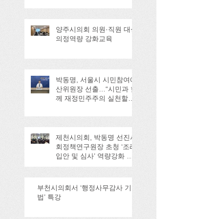
양주시의회 의원·직원 대상
의정역량 강화교육
박동명, 서울시 시민참여예
산위원장 선출…“시민과 함
께 재정민주주의 실천할
것”
제천시의회, 박동명 선진사
회정책연구원장 초청 ‘조례
입안 및 심사’ 역량강화 교
육
부천시의회서 ‘행정사무감사 기
법’ 특강