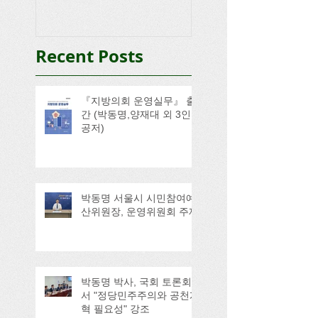
Recent Posts
『지방의회 운영실무』 출
간 (박동명,양재대 외 3인
공저)
박동명 서울시 시민참여예
산위원장, 운영위원회 주재
박동명 박사, 국회 토론회
서 "정당민주주의와 공천개
혁 필요성" 강조