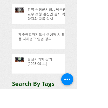
전북 순창군의회, , 박동명
교수 초청 결산안 심사 역
량강화 교육 실시
제주특별자치도서 생성형 AI 활
용 자치법규 입법 강의
울산시의회 강의
(2025.09.11)
Search By Tags
100주년
3기
Honorable Host
YMCA
YMCA이사
tts
간담회
감사사례
감사활동
강의
검찰
검찰시민위원