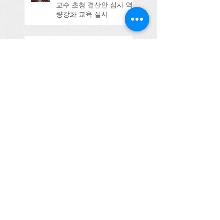
교수 초청 결산안 심사 역
량강화 교육 실시
제주특별자치도서 생성형 AI 활
용 자치법규 입법 강의
울산시의회 강의
(2025.09.11)
Search By Tags
100주년
3기
Honorable Host
YMCA
YMCA이사
tts
간담회
감사사례
감사활동
강의
검찰
검찰시민위원
검찰시민위원회
경기농식품유통진흥원
경기도의회
경기도주민참여예산연구회