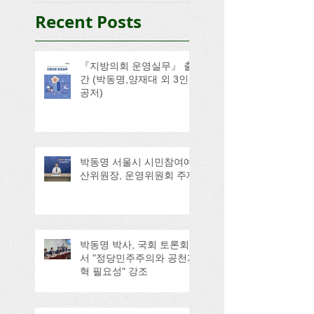
Recent Posts
『지방의회 운영실무』 출
간 (박동명,양재대 외 3인
공저)
박동명 서울시 시민참여예
산위원장, 운영위원회 주재
박동명 박사, 국회 토론회
서 "정당민주주의와 공천개
혁 필요성" 강조