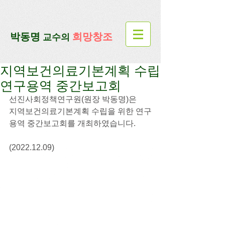
google-site-verification=lUax-
TmVmB2pe1BENM0elBbRYE5kDaKXLTRi7xcacxI
google-site-
verification=4u3_jbsnYaeGGs32JV5SYTo_mHzlbQBl6OygXhmgX7c
​박동명
희망창조
교수의
지역보건의료기본계획 수립
연구용역 중간보고회
선진사회정책연구원(원장 박동명)은
지역보건의료기본계획 수립을 위한 연구
용역 중간보고회를 개최하였습니다.
(2022.12.09)