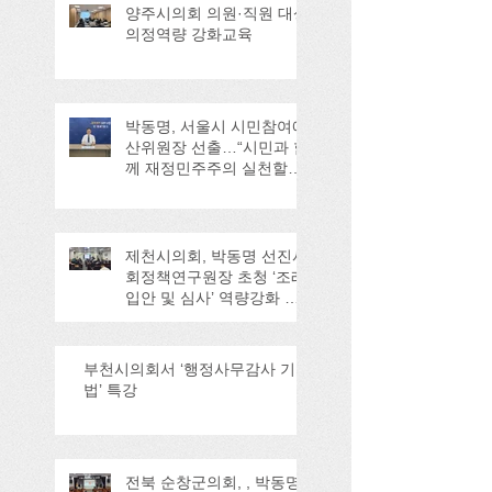
양주시의회 의원·직원 대상
의정역량 강화교육
박동명, 서울시 시민참여예
산위원장 선출…“시민과 함
께 재정민주주의 실천할
것”
제천시의회, 박동명 선진사
회정책연구원장 초청 ‘조례
입안 및 심사’ 역량강화 교
육
부천시의회서 ‘행정사무감사 기
법’ 특강
전북 순창군의회, , 박동명