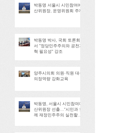
박동명 서울시 시민참여예
산위원장, 운영위원회 주재
박동명 박사, 국회 토론회
서 "정당민주주의와 공천개
혁 필요성" 강조
양주시의회 의원·직원 대상
의정역량 강화교육
박동명, 서울시 시민참여예
산위원장 선출…“시민과 함
께 재정민주주의 실천할
것”