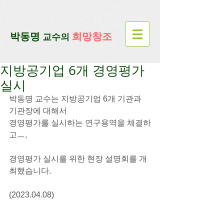
google-site-verification=lUax-
TmVmB2pe1BENM0elBbRYE5kDaKXLTRi7xcacxI
google-site-
verification=4u3_jbsnYaeGGs32JV5SYTo_mHzlbQBl6OygXhmgX7c
​박동명
희망창조
교수의
지방공기업 6개 경영평가
실시
박동명 교수는 지방공기업 6개 기관과 
기관장에 대해서
경영평가를 실시하는 연구용역을 체결하
고ㅡ,
경영평가 실시를 위한 현장 설명회를 개
최했습니다.
(2023.04.08)