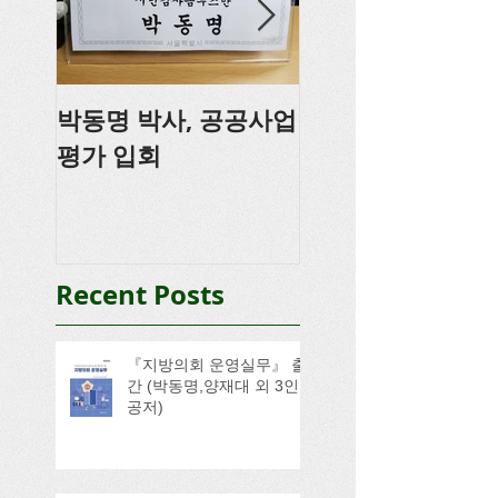
박동명 박사, 공공사업
박동명, 충남도의
평가 입회
강
Recent Posts
『지방의회 운영실무』 출
간 (박동명,양재대 외 3인
공저)