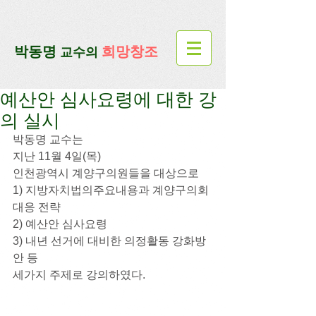
google-site-verification=lUax-
TmVmB2pe1BENM0elBbRYE5kDaKXLTRi7xcacxI
google-site-
verification=4u3_jbsnYaeGGs32JV5SYTo_mHzlbQBl6OygXhmgX7c
​박동명
희망창조
교수의
예산안 심사요령에 대한 강
의 실시
박동명 교수는
지난 11월 4일(목)
인천광역시 계양구의원들을 대상으로
1) 지방자치법의주요내용과 계양구의회 
대응 전략
2) 예산안 심사요령
3) 내년 선거에 대비한 의정활동 강화방
안 등
세가지 주제로 강의하였다.