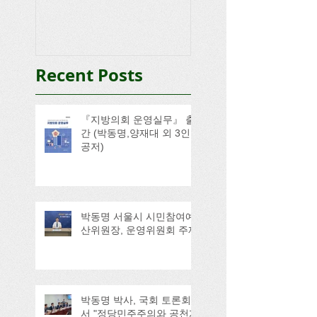
Recent Posts
『지방의회 운영실무』 출
간 (박동명,양재대 외 3인
공저)
박동명 서울시 시민참여예
산위원장, 운영위원회 주재
박동명 박사, 국회 토론회
서 "정당민주주의와 공천개