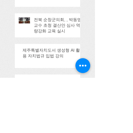
전북 순창군의회, , 박동명
교수 초청 결산안 심사 역
량강화 교육 실시
제주특별자치도서 생성형 AI 활
용 자치법규 입법 강의
울산시의회 강의
(2025.09.11)
Search By Tags
100주년
3기
Honorable Host
YMCA
YMCA이사
tts
간담회
감사사례