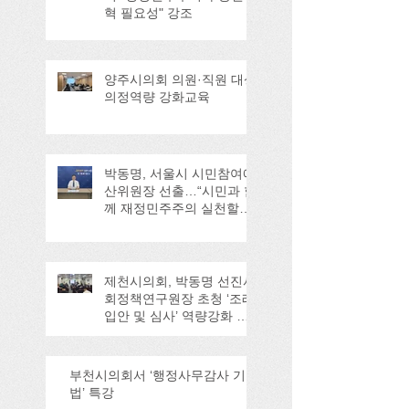
혁 필요성" 강조
양주시의회 의원·직원 대상
의정역량 강화교육
박동명, 서울시 시민참여예
산위원장 선출…“시민과 함
께 재정민주주의 실천할
것”
제천시의회, 박동명 선진사
회정책연구원장 초청 ‘조례
입안 및 심사’ 역량강화 교
육
부천시의회서 ‘행정사무감사 기
법’ 특강