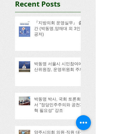
Recent Posts
『지방의회 운영실무』 출
간 (박동명,양재대 외 3인
공저)
박동명 서울시 시민참여예
산위원장, 운영위원회 주재
박동명 박사, 국회 토론회
서 "정당민주주의와 공천개
혁 필요성" 강조
양주시의회 의원·직원 대상