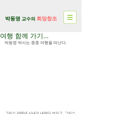
google-site-verification=lUax-
TmVmB2pe1BENM0elBbRYE5kDaKXLTRi7xcacxI
google-site-
verification=4u3_jbsnYaeGGs32JV5SYTo_mHzlbQBl6OygXhmgX7c
​박동명
희망창조
교수의
여행 함께 가기...
박동명 박사는 종종 여행을 떠난다.
그리스 아테네 시내가 내려다 보이고, 그리스 