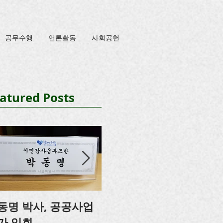
공무수행
언론활동
사회공헌
atured Posts
동명 박사, 공공사업
박동명, 충남도의회 특
가 입회
강