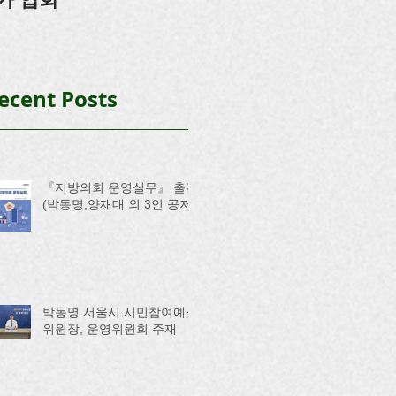
ecent Posts
『지방의회 운영실무』 출간
(박동명,양재대 외 3인 공저)
박동명 서울시 시민참여예산
위원장, 운영위원회 주재