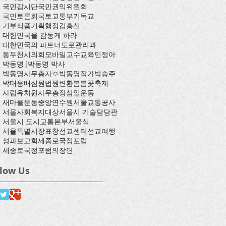
국민감시단
국민권익위원회
국민토론회
국토교통부
기독교
기부식품
기획행정
김홍신
대한민국을 감동케 하라
대한민국의 파트너
도로관리과
동두천시의회
모바일고수교육
민정아
박동명 ]
박동명 박사
박동명사무총자ㅇ
박동명작가
박승주
박태응
배심원
법원
변환
봄
봄꽃축제
사립유치원
사무총장
삼일운동
새마을운동중앙연수원
서울교통공사
서울사회복지대상
서울시 기술담당관
서울시 도시교통본부
서울식
서울특별시장표창
선교센터
선교여행
성과보고회
세종로국정포럼
세종로국정포럼의장단
llow Us