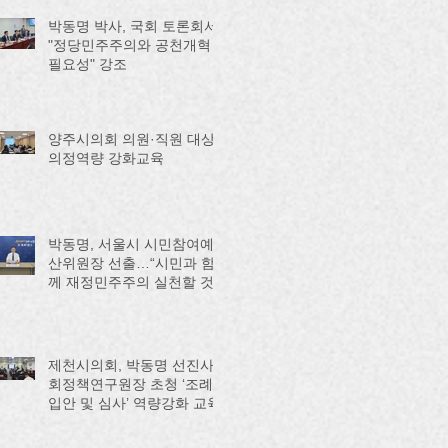
박동명 박사, 국회 토론회서
"정당민주주의와 공천개혁
필요성" 강조
양주시의회 의원·직원 대상
의정역량 강화교육
박동명, 서울시 시민참여예
산위원장 선출…“시민과 함
께 재정민주주의 실천할 것”
제천시의회, 박동명 선진사
회정책연구원장 초청 ‘조례
입안 및 심사’ 역량강화 교육