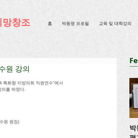
ification=4u3_jbsnYaeGGs32JV5SYTo_mHzlbQBl6OygXhmgX7c
희망창조
홈
박동명 프로필
교육 및 대학강의
Fe
수원 강의
24 특화형 지방의회 직원연수"에서
강의를 하였다.
수원 원장)
박
평