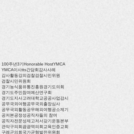
100주년
3기
Honorable Host
YMCA
YMCA이사
tts
간담회
감사사례
감사활동
강의
검찰
검찰시민위원
검찰시민위원회
경기농식품유통진흥원
경기도의회
경기도주민참여예산연구회
경기도지사
고려대학교
공공사업감시
공무국외여행
공무국외출장심사
공무국외활동
공무해외여행
공소제기
공저본
공정성
공직자들의 참여
공직자전문성제고저서갖기운동본부
관악구의회
괌
광역의회
교육인증
교회
구례군의회
국가균형발전위원회