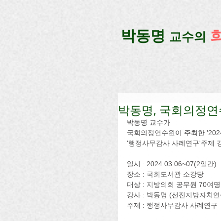
google-site-verification=lUax-TmVmB2pe1BENM0elBbRYE5kDaKXLTRi7xcacxI
google-site-ver
​박동명
교수의
박동명, 국회의정연
박동명 교수가
국회의정연수원이 주최한 '20
'행정사무감사 사례연구'주제 
일시 : 2024.03.06~07(2일간)
장소 : 국회도서관 소강당
대상 : 지방의회 공무원 70여명
강사 : 박동명 (선진지방자치연
주제 : 행정사무감사 사례연구