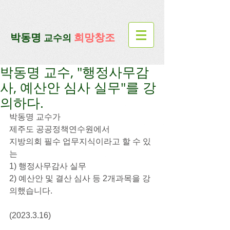
google-site-verification=lUax-
TmVmB2pe1BENM0elBbRYE5kDaKXLTRi7xcacxI
google-site-
verification=4u3_jbsnYaeGGs32JV5SYTo_mHzlbQBl6OygXhmgX7c
​박동명
희망창조
교수의
박동명 교수, "행정사무감
사, 예산안 심사 실무"를 강
의하다.
박동명 교수가
제주도 공공정책연수원에서
지방의회 필수 업무지식이라고 할 수 있
는
1) 행정사무감사 실무
2) 예산안 및 결산 심사 등 2개과목을 강
의했습니다.
(2023.3.16)