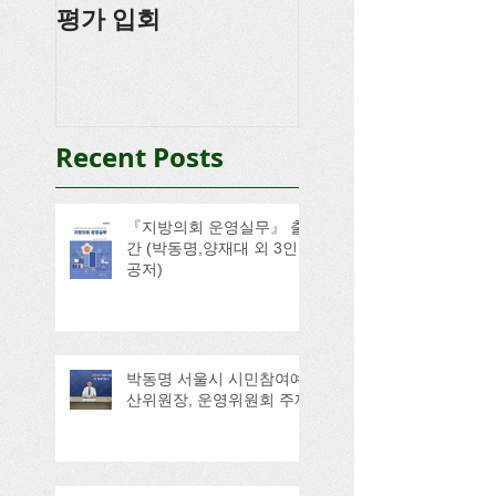
평가 입회
강
Recent Posts
『지방의회 운영실무』 출
간 (박동명,양재대 외 3인
공저)
박동명 서울시 시민참여예
산위원장, 운영위원회 주재