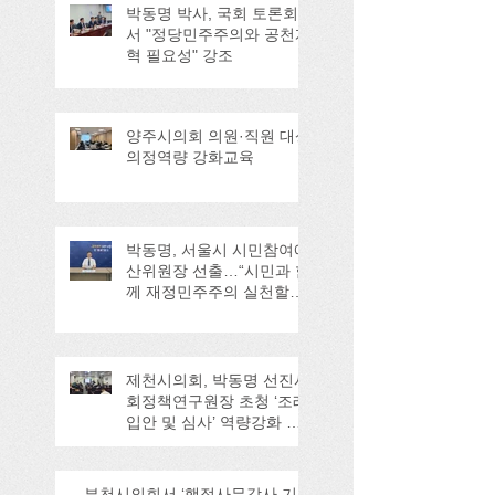
박동명 박사, 국회 토론회
서 "정당민주주의와 공천개
혁 필요성" 강조
양주시의회 의원·직원 대상
의정역량 강화교육
박동명, 서울시 시민참여예
산위원장 선출…“시민과 함
께 재정민주주의 실천할
것”
제천시의회, 박동명 선진사
회정책연구원장 초청 ‘조례
입안 및 심사’ 역량강화 교
육
부천시의회서 ‘행정사무감사 기