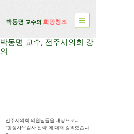
google-site-verification=lUax-
TmVmB2pe1BENM0elBbRYE5kDaKXLTRi7xcacxI
google-site-
verification=4u3_jbsnYaeGGs32JV5SYTo_mHzlbQBl6OygXhmgX7c
​박동명
희망창조
교수의
박동명 교수, 전주시의회 강
의
전주시의회 의원님들을 대상으로...
"행정사무감사 전략"에 대해 강의했습니