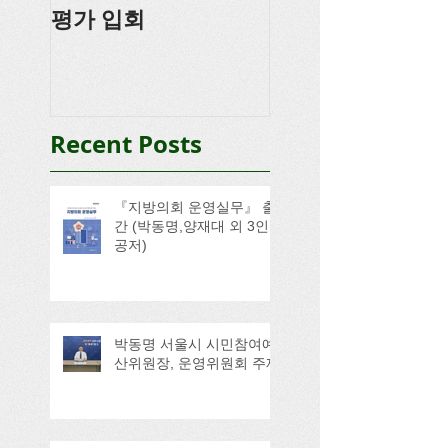
평가 입회
강
Recent Posts
『지방의회 운영실무』 출
간 (박동명,양재대 외 3인
공저)
박동명 서울시 시민참여예
산위원장, 운영위원회 주재