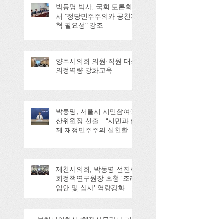
박동명 박사, 국회 토론회
서 "정당민주주의와 공천개
혁 필요성" 강조
양주시의회 의원·직원 대상
의정역량 강화교육
박동명, 서울시 시민참여예
산위원장 선출…“시민과 함
께 재정민주주의 실천할
것”
제천시의회, 박동명 선진사
회정책연구원장 초청 ‘조례
입안 및 심사’ 역량강화 교
육