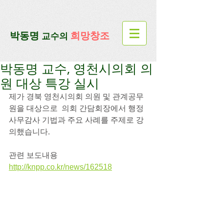
google-site-verification=lUax-
TmVmB2pe1BENM0elBbRYE5kDaKXLTRi7xcacxI
google-site-
verification=4u3_jbsnYaeGGs32JV5SYTo_mHzlbQBl6OygXhmgX7c
​박동명
희망창조
교수의
박동명 교수, 영천시의회 의
원 대상 특강 실시
제가 경북 영천시의회 의원 및 관계공무
원을 대상으로  의회 간담회장에서 행정
사무감사 기법과 주요 사례를 주제로 강
의했습니다.
관련 보도내용
http://knpp.co.kr/news/162518