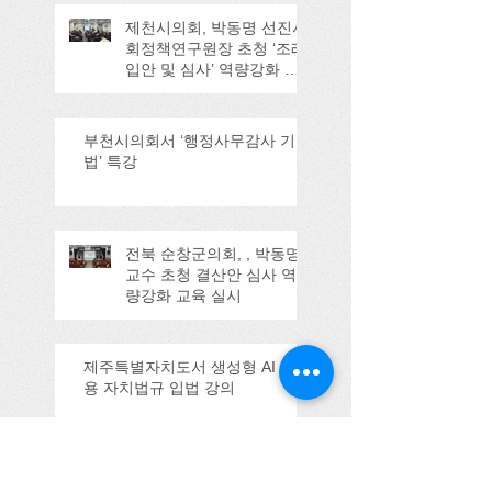
제천시의회, 박동명 선진사
회정책연구원장 초청 ‘조례
입안 및 심사’ 역량강화 교
육
부천시의회서 ‘행정사무감사 기
법’ 특강
전북 순창군의회, , 박동명
교수 초청 결산안 심사 역
량강화 교육 실시
제주특별자치도서 생성형 AI 활
용 자치법규 입법 강의
울산시의회 강의