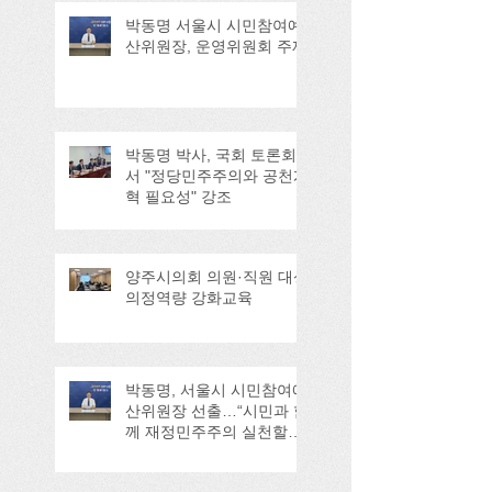
박동명 서울시 시민참여예
산위원장, 운영위원회 주재
박동명 박사, 국회 토론회
서 "정당민주주의와 공천개
혁 필요성" 강조
양주시의회 의원·직원 대상
의정역량 강화교육
박동명, 서울시 시민참여예
산위원장 선출…“시민과 함
께 재정민주주의 실천할
것”