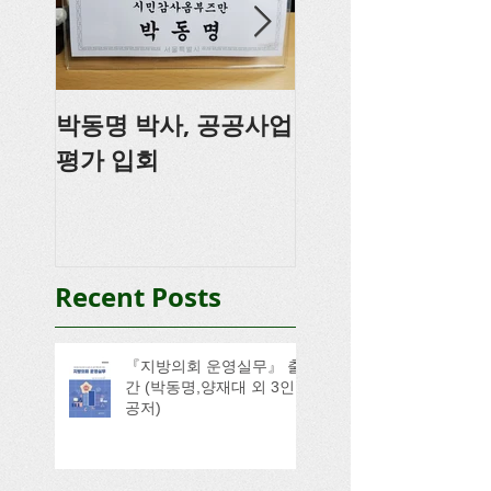
박동명 박사, 공공사업
박동명, 충남도의
평가 입회
강
Recent Posts
『지방의회 운영실무』 출
간 (박동명,양재대 외 3인
공저)