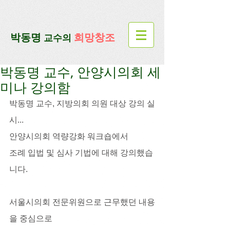
google-site-verification=lUax-
TmVmB2pe1BENM0elBbRYE5kDaKXLTRi7xcacxI
google-site-
verification=4u3_jbsnYaeGGs32JV5SYTo_mHzlbQBl6OygXhmgX7c
​박동명
희망창조
교수의
박동명 교수, 안양시의회 세
미나 강의함
박동명 교수, 지방의회 의원 대상 강의 실
시...
안양시의회 역량강화 워크숍에서
조례 입법 및 심사 기법에 대해 강의했습
니다.
서울시의회 전문위원으로 근무했던 내용
을 중심으로 