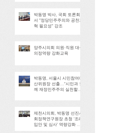
박동명 박사, 국회 토론회
서 "정당민주주의와 공천개
혁 필요성" 강조
양주시의회 의원·직원 대상
의정역량 강화교육
박동명, 서울시 시민참여예
산위원장 선출…“시민과 함
께 재정민주주의 실천할
것”
제천시의회, 박동명 선진사
회정책연구원장 초청 ‘조례
입안 및 심사’ 역량강화 교
육