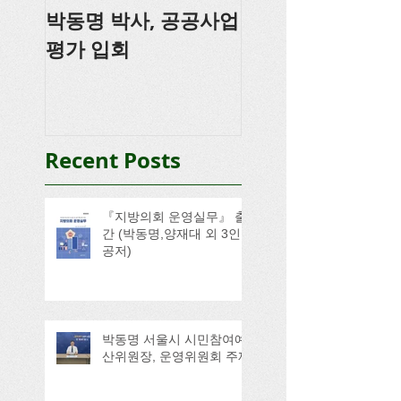
박동명 박사, 공공사업
박동명, 충남도의
평가 입회
강
Recent Posts
『지방의회 운영실무』 출
간 (박동명,양재대 외 3인
공저)
박동명 서울시 시민참여예
산위원장, 운영위원회 주재