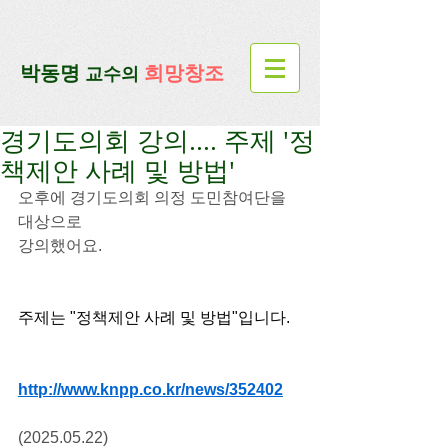
google-site-verification=lUax-
TmVmB2pe1BENM0elBbRYE5kDaKXLTRi7xcacxI
google-site-
verification=4u3_jbsnYaeGGs32JV5SYTo_mHzlbQBl6OygXhmgX7c
​박동명
희망창조
교수의
경기도의회 강의.... 주제 '정
책제안 사례 및 방법'
오후에 경기도의회 의정 도민참여단을 
대상으로
강의했어요.
주제는 "정책제안 사례 및 방법"입니다.
http://www.knpp.co.kr/news/352402
(2025.05.22)