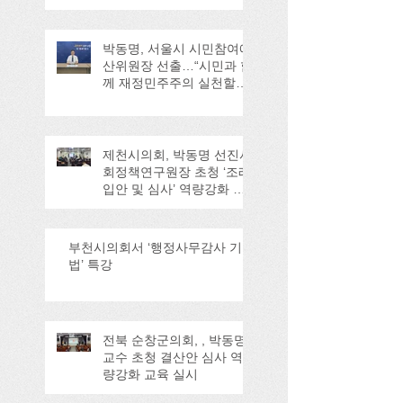
박동명, 서울시 시민참여예
산위원장 선출…“시민과 함
께 재정민주주의 실천할
것”
제천시의회, 박동명 선진사
회정책연구원장 초청 ‘조례
입안 및 심사’ 역량강화 교
육
부천시의회서 ‘행정사무감사 기
법’ 특강
전북 순창군의회, , 박동명
교수 초청 결산안 심사 역
량강화 교육 실시