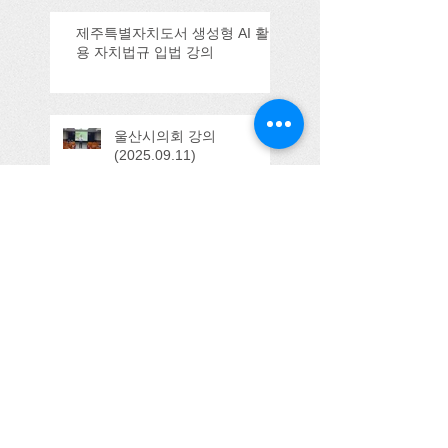
제주특별자치도서 생성형 AI 활
용 자치법규 입법 강의
울산시의회 강의
(2025.09.11)
Search By Tags
100주년
3기
Honorable Host
YMCA
YMCA이사
tts
간담회
감사사례
감사활동
강의
검찰
검찰시민위원
검찰시민위원회
경기농식품유통진흥원
경기도의회
경기도주민참여예산연구회
경기도지사
고려대학교
공공사업감시
공무국외여행
공무국외출장심사
공무국외활동