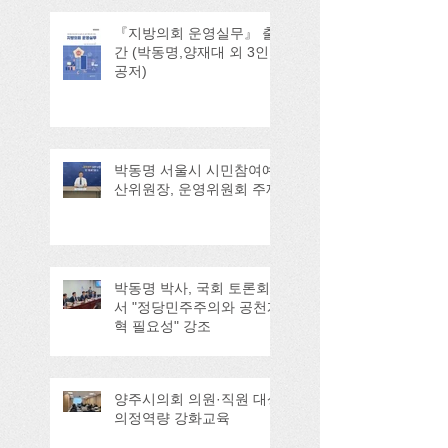
『지방의회 운영실무』 출
간 (박동명,양재대 외 3인
공저)
박동명 서울시 시민참여예
산위원장, 운영위원회 주재
박동명 박사, 국회 토론회
서 "정당민주주의와 공천개
혁 필요성" 강조
양주시의회 의원·직원 대상
의정역량 강화교육