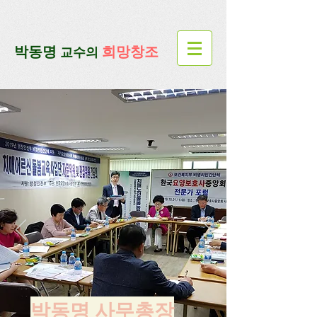
google-site-verification=lUax-
TmVmB2pe1BENM0elBbRYE5kDaKXLTRi7xcacxI
google-site-
verification=4u3_jbsnYaeGGs32JV5SYTo_mHzlbQBl6OygXhmgX7c
​박동명
희망창조
교수의
박동명 사무총장