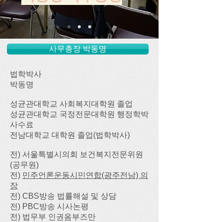
사무총장 박동명
법학박사
박동명
성균관대학교 사회복지대학원 졸업
​성균관대학교 국정전문대학원 행정학박
사수료
전남대학교 대학원 졸업(법학박사)
전) 서울특별시의회 보건복지전문위원
(공무원)
전)
민주언론운동시민연합(광주전남) 의
장
전) CBS방송 법률해설 및 상담
전) PBC방송 시사논평
전) 법무부 인권옴부즈만