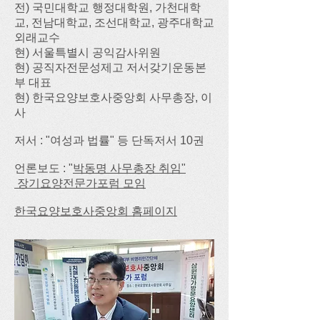
​전) 국민대학교 행정대학원, 가천대학
교, 전남대학교, 조선대학교, 광주대학교
외래교수
현) 서울특별시 공익감사위원
현) 공직자전문성제고 저서갖기운동본
부 대표
​현) 한국요양보호사중앙회 사무총장, 이
사
​저서 : "여성과 법률" 등 단독저서 10권
언론보도 : "​
박동명 사무총장 취임"
​
장기요양전문가포럼 모임
​한국요양보호사중앙회 홈페이지