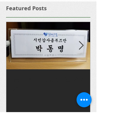
Featured Posts
박동명 박사, 공공사업 평가
박동명, 충남도
입회
박동명교수의 희망창조