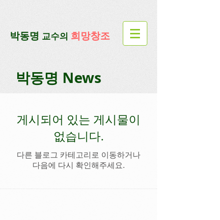
google-site-verification=lUax-
TmVmB2pe1BENM0elBbRYE5kDaKXLTRi7xcacxI
google-site-
verification=4u3_jbsnYaeGGs32JV5SYTo_mHzlbQBl6OygXhmgX7c
​박동명
희망창조
교수의
박동명 News
게시되어 있는 게시물이
없습니다.
다른 블로그 카테고리로 이동하거나
다음에 다시 확인해주세요.